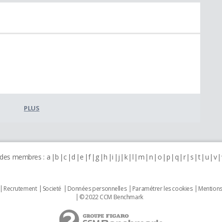
PLUS
 des membres :
a
b
c
d
e
f
g
h
i
j
k
l
m
n
o
p
q
r
s
t
u
v
Recrutement
Societé
Données personnelles
Paramétrer les cookies
Mentions
© 2022 CCM Benchmark