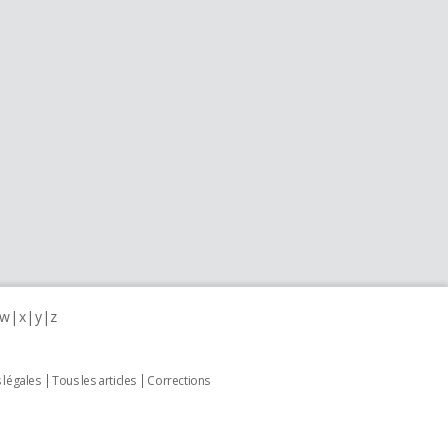
w
x
y
z
 légales
Tous les articles
Corrections