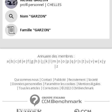
profil personnel | CHELLES
Nom "GARZON"
Famille "GARZON"
Annuaire des membres :
a
b
c
d
e
f
g
h
i
j
k
l
m
n
o
p
q
r
s
t
u
v
w
x
y
z
Qui sommes nous
Contact
Publicité
Recrutement
Societé
Données personnelles
Paramétrer les cookies
Mentions légales
Tous les articles
Corrections
© 2022 CCM Benchmark