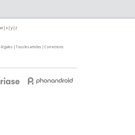
w
x
y
z
 légales
Tous les articles
Corrections