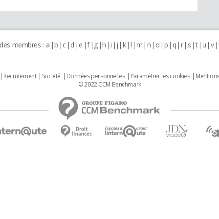
 des membres :
a
b
c
d
e
f
g
h
i
j
k
l
m
n
o
p
q
r
s
t
u
v
Recrutement
Societé
Données personnelles
Paramétrer les cookies
Mentions
© 2022 CCM Benchmark