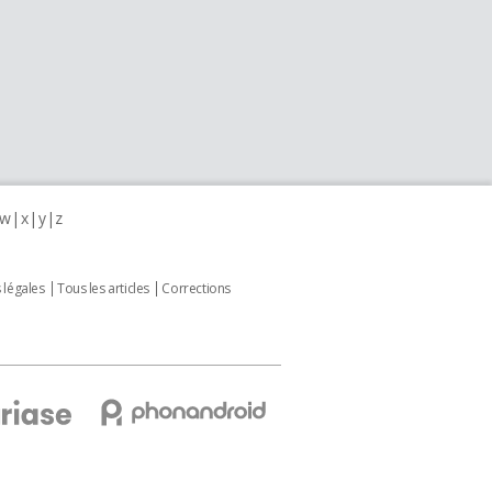
w
x
y
z
 légales
Tous les articles
Corrections