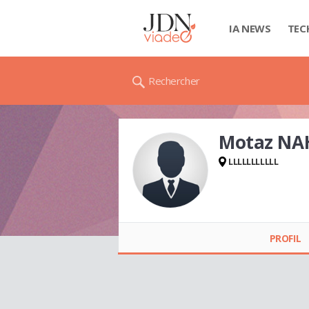
IA NEWS
TEC
Rechercher
Motaz NA
LLLLLLLLLLL
Motaz NAHEDH
PROFIL