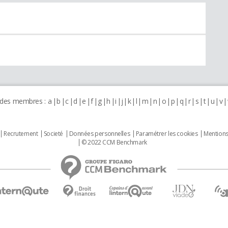
 des membres :
a
b
c
d
e
f
g
h
i
j
k
l
m
n
o
p
q
r
s
t
u
v
Recrutement
Societé
Données personnelles
Paramétrer les cookies
Mentions
© 2022 CCM Benchmark