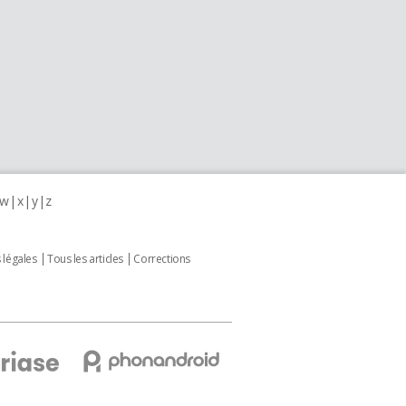
w
x
y
z
 légales
Tous les articles
Corrections