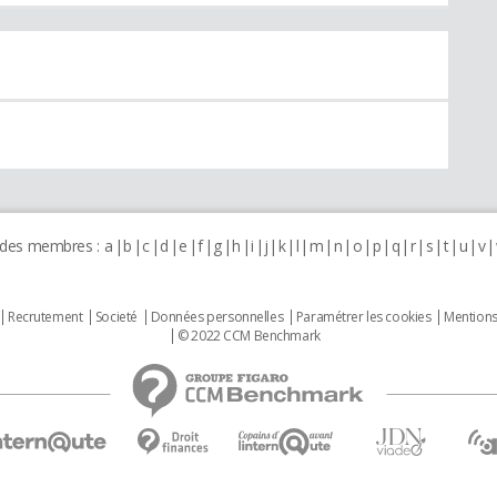
 des membres :
a
b
c
d
e
f
g
h
i
j
k
l
m
n
o
p
q
r
s
t
u
v
Recrutement
Societé
Données personnelles
Paramétrer les cookies
Mentions
© 2022 CCM Benchmark