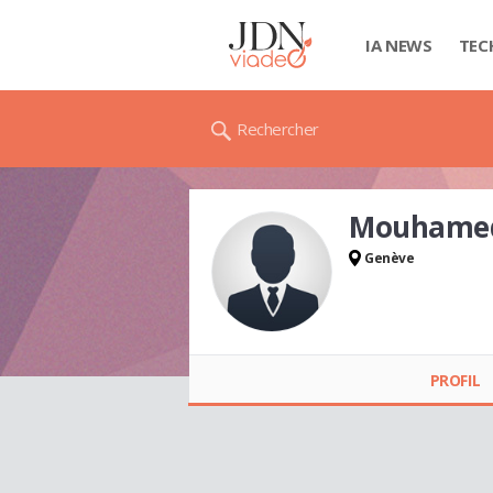
IA NEWS
TEC
Rechercher
Mouhamed
Genève
Mouhamed
BOUKEHIL
PROFIL