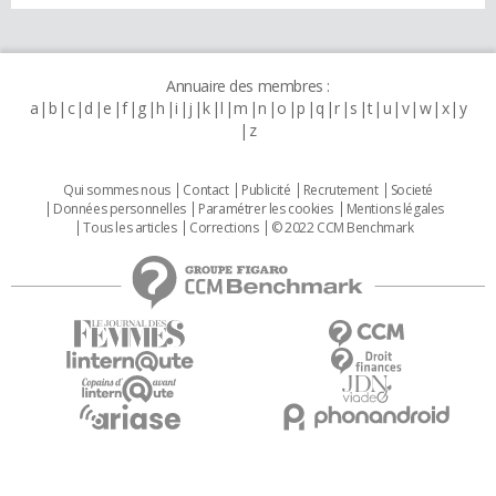
Annuaire des membres :
a
b
c
d
e
f
g
h
i
j
k
l
m
n
o
p
q
r
s
t
u
v
w
x
y
z
Qui sommes nous
Contact
Publicité
Recrutement
Societé
Données personnelles
Paramétrer les cookies
Mentions légales
Tous les articles
Corrections
© 2022 CCM Benchmark