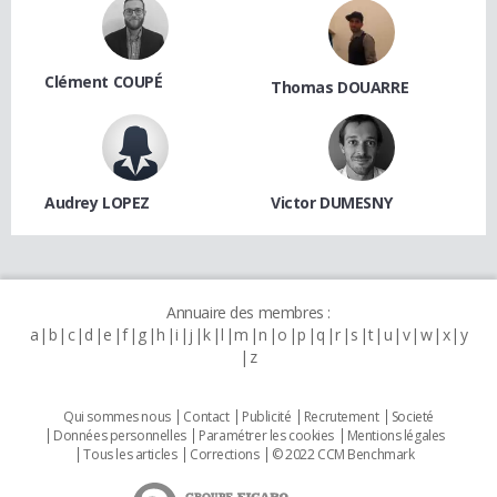
Clément COUPÉ
Thomas DOUARRE
Audrey LOPEZ
Victor DUMESNY
Annuaire des membres :
a
b
c
d
e
f
g
h
i
j
k
l
m
n
o
p
q
r
s
t
u
v
w
x
y
z
Qui sommes nous
Contact
Publicité
Recrutement
Societé
Données personnelles
Paramétrer les cookies
Mentions légales
Tous les articles
Corrections
© 2022 CCM Benchmark