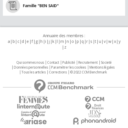
Famille "BEN SAID"
Annuaire des membres :
a
b
c
d
e
f
g
h
i
j
k
l
m
n
o
p
q
r
s
t
u
v
w
x
y
z
Qui sommes nous
Contact
Publicité
Recrutement
Societé
Données personnelles
Paramétrer les cookies
Mentions légales
Tous les articles
Corrections
© 2022 CCM Benchmark