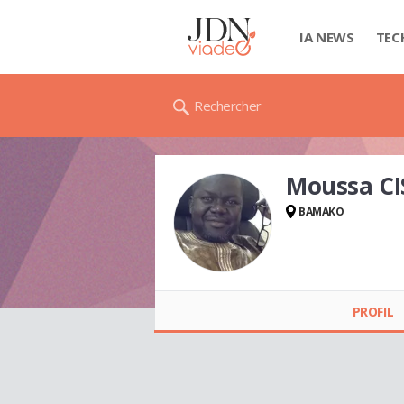
IA NEWS
TEC
Rechercher
Moussa CI
BAMAKO
Moussa CISSE
PROFIL