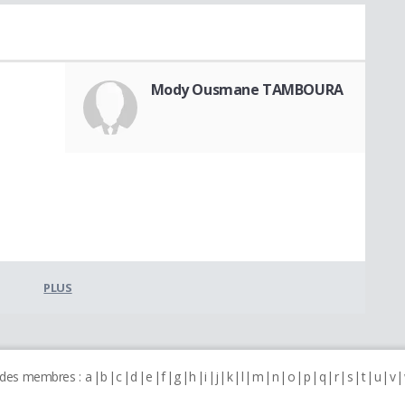
Mody Ousmane TAMBOURA
PLUS
 des membres :
a
b
c
d
e
f
g
h
i
j
k
l
m
n
o
p
q
r
s
t
u
v