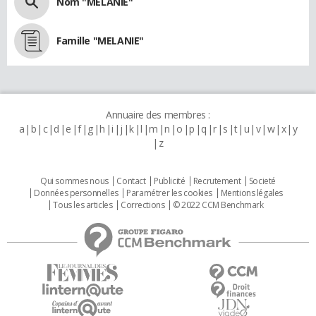
Nom "MELANIE"
Famille "MELANIE"
Annuaire des membres :
a
b
c
d
e
f
g
h
i
j
k
l
m
n
o
p
q
r
s
t
u
v
w
x
y
z
Qui sommes nous
Contact
Publicité
Recrutement
Societé
Données personnelles
Paramétrer les cookies
Mentions légales
Tous les articles
Corrections
© 2022 CCM Benchmark