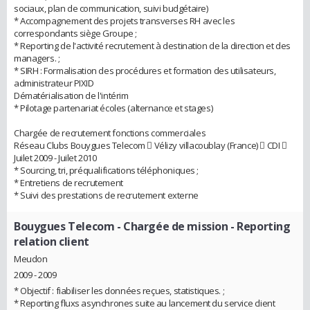
sociaux, plan de communication, suivi budgétaire)
* Accompagnement des projets transverses RH avec les
correspondants siège Groupe ;
* Reporting de l'activité recrutement à destination de la direction et des
managers. ;
* SIRH : Formalisation des procédures et formation des utilisateurs,
administrateur PIXID
Dématérialisation de l'intérim
* Pilotage partenariat écoles (alternance et stages)
Chargée de recrutement fonctions commerciales
Réseau Clubs Bouygues Telecom  Vélizy villacoublay (France)  CDI 
Juilet 2009 - Juilet 2010
* Sourcing, tri, préqualifications téléphoniques ;
* Entretiens de recrutement
* Suivi des prestations de recrutement externe
Bouygues Telecom
- Chargée de mission - Reporting
relation client
Meudon
2009 - 2009
* Objectif : fiabiliser les données reçues, statistiques. ;
* Reporting fluxs asynchrones suite au lancement du service client