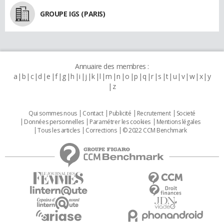
GROUPE IGS (PARIS)
Annuaire des membres :
a
b
c
d
e
f
g
h
i
j
k
l
m
n
o
p
q
r
s
t
u
v
w
x
y
z
Qui sommes nous
Contact
Publicité
Recrutement
Societé
Données personnelles
Paramétrer les cookies
Mentions légales
Tous les articles
Corrections
© 2022 CCM Benchmark