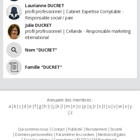
Laurianne DUCRET
profil professionnel | Cabinet Expertise Comptable -
Responsable social / paie
Julie DUCRET
profil professionnel | Cellande - Responsable marketing
international
Nom "DUCRET"
Famille "DUCRET"
Annuaire des membres :
a
b
c
d
e
f
g
h
i
j
k
l
m
n
o
p
q
r
s
t
u
v
w
x
y
z
Qui sommes nous
Contact
Publicité
Recrutement
Societé
Données personnelles
Paramétrer les cookies
Mentions légales
Tous les articles
Corrections
© 2022 CCM Benchmark