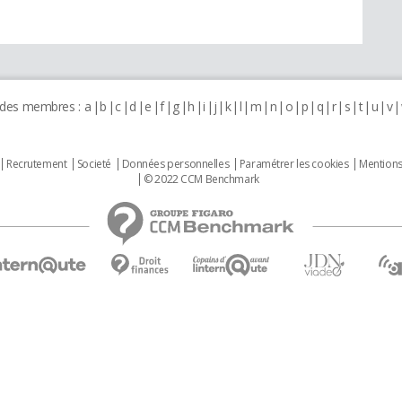
 des membres :
a
b
c
d
e
f
g
h
i
j
k
l
m
n
o
p
q
r
s
t
u
v
Recrutement
Societé
Données personnelles
Paramétrer les cookies
Mentions
© 2022 CCM Benchmark