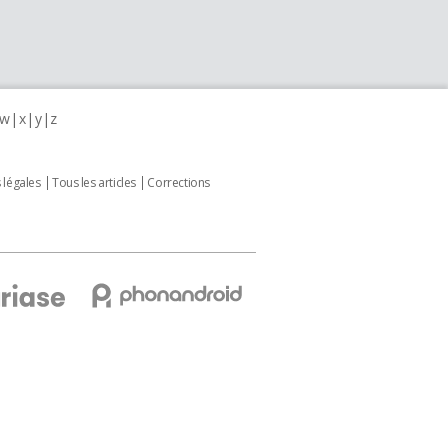
w
x
y
z
 légales
Tous les articles
Corrections