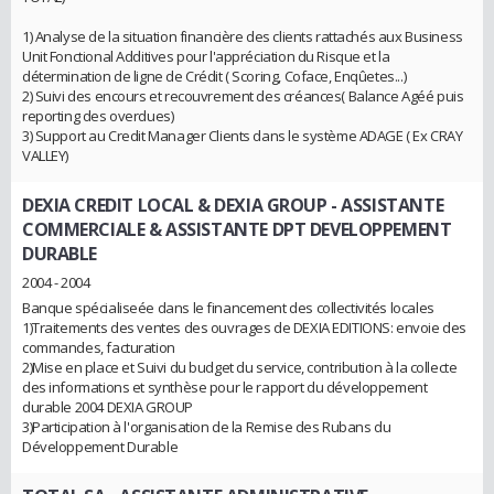
1) Analyse de la situation financière des clients rattachés aux Business
Unit Fonctional Additives pour l'appréciation du Risque et la
détermination de ligne de Crédit ( Scoring, Coface, Enqûetes...)
2) Suivi des encours et recouvrement des créances( Balance Agéé puis
reporting des overdues)
3) Support au Credit Manager Clients dans le système ADAGE ( Ex CRAY
VALLEY)
DEXIA CREDIT LOCAL & DEXIA GROUP
- ASSISTANTE
COMMERCIALE & ASSISTANTE DPT DEVELOPPEMENT
DURABLE
2004 - 2004
Banque spécialiseée dans le financement des collectivités locales
1)Traitements des ventes des ouvrages de DEXIA EDITIONS: envoie des
commandes, facturation
2)Mise en place et Suivi du budget du service, contribution à la collecte
des informations et synthèse pour le rapport du développement
durable 2004 DEXIA GROUP
3)Participation à l'organisation de la Remise des Rubans du
Développement Durable