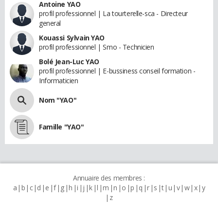
Antoine YAO
profil professionnel | La tourterelle-sca - Directeur
general
Kouassi Sylvain YAO
profil professionnel | Smo - Technicien
Bolé Jean-Luc YAO
profil professionnel | E-bussiness conseil formation -
Informaticien
Nom "YAO"
Famille "YAO"
Annuaire des membres :
a
b
c
d
e
f
g
h
i
j
k
l
m
n
o
p
q
r
s
t
u
v
w
x
y
z