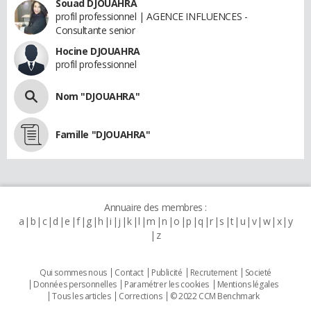
Souad DJOUAHRA
profil professionnel | AGENCE INFLUENCES -
Consultante senior
Hocine DJOUAHRA
profil professionnel
Nom "DJOUAHRA"
Famille "DJOUAHRA"
Annuaire des membres :
a
b
c
d
e
f
g
h
i
j
k
l
m
n
o
p
q
r
s
t
u
v
w
x
y
z
Qui sommes nous
Contact
Publicité
Recrutement
Societé
Données personnelles
Paramétrer les cookies
Mentions légales
Tous les articles
Corrections
© 2022 CCM Benchmark