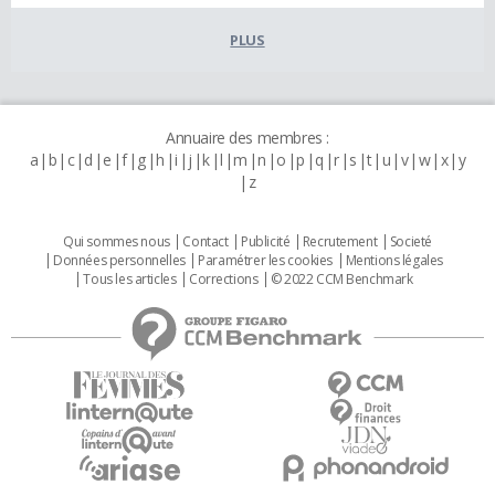
PLUS
Annuaire des membres :
a
b
c
d
e
f
g
h
i
j
k
l
m
n
o
p
q
r
s
t
u
v
w
x
y
z
Qui sommes nous
Contact
Publicité
Recrutement
Societé
Données personnelles
Paramétrer les cookies
Mentions légales
Tous les articles
Corrections
© 2022 CCM Benchmark