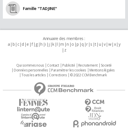
Famille "TADJINE"
Annuaire des membres :
a
b
c
d
e
f
g
h
i
j
k
l
m
n
o
p
q
r
s
t
u
v
w
x
y
z
Qui sommes nous
Contact
Publicité
Recrutement
Societé
Données personnelles
Paramétrer les cookies
Mentions légales
Tous les articles
Corrections
© 2022 CCM Benchmark