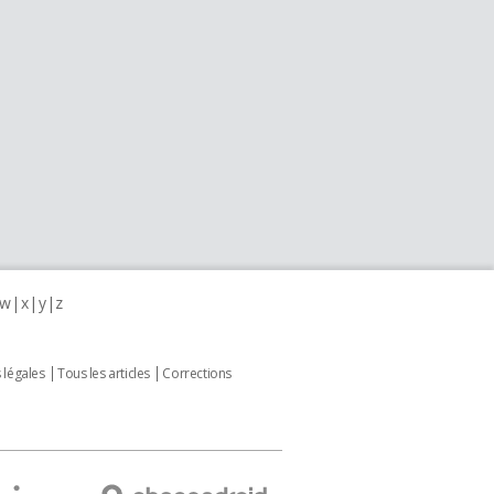
w
x
y
z
 légales
Tous les articles
Corrections