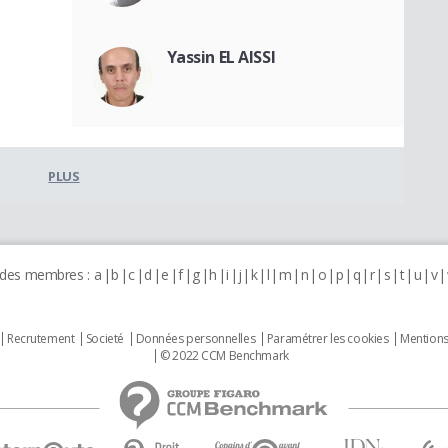
Yassin EL AISSI
PLUS
 des membres :
a
b
c
d
e
f
g
h
i
j
k
l
m
n
o
p
q
r
s
t
u
v
Recrutement
Societé
Données personnelles
Paramétrer les cookies
Mentions
© 2022 CCM Benchmark