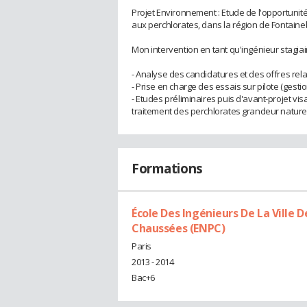
Projet Environnement : Etude de l'opportunité
aux perchlorates, dans la région de Fontaine
Mon intervention en tant qu'ingénieur stagiair
- Analyse des candidatures et des offres rela
- Prise en charge des essais sur pilote (gestion 
- Etudes préliminaires puis d'avant-projet vi
traitement des perchlorates grandeur nature
Formations
École Des Ingénieurs De La Ville D
Chaussées (ENPC)
Paris
2013 - 2014
Bac+6