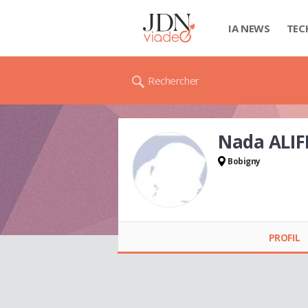
IA NEWS
TEC
Rechercher
Nada ALI
Bobigny
Nada ALIFDAL
PROFIL