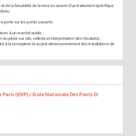
 et de la faisabilité de la mise en œuvre d'un traitement spécifique
bleau.
e porte sur les points suivants :
tives à un marché public. ;
du pilote sur site, collecte et interprétation des résultats). ;
sant à la conception et au pré-dimensionnement des installations de
.
e Paris (EIVP) / École Nationale Des Ponts Et