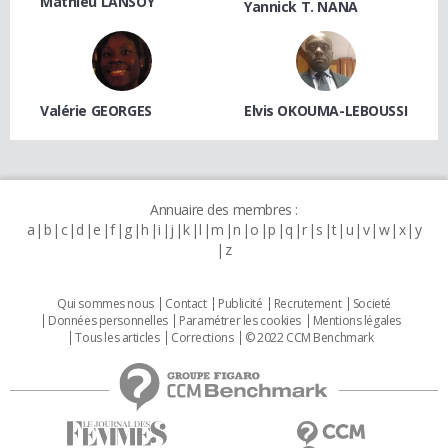
Mathieu LANSOY
Yannick T. NANA
Valérie GEORGES
Elvis OKOUMA-LEBOUSSI
Annuaire des membres :
a
b
c
d
e
f
g
h
i
j
k
l
m
n
o
p
q
r
s
t
u
v
w
x
y
z
Qui sommes nous
Contact
Publicité
Recrutement
Societé
Données personnelles
Paramétrer les cookies
Mentions légales
Tous les articles
Corrections
© 2022 CCM Benchmark