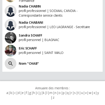
Formatrice
Nadia CHABIN
profil professionnel | SODIAAL CANDIA -
Correspondante service clients
Nadia CHABANI
profil professionnel | LEO LAGRANGE - Secrétaire
Sandra SCHAFF
profil personnel | BLAGNAC
Eric SCHAFF
profil personnel | SAINT MALO
Nom "CHAB"
Annuaire des membres :
a
b
c
d
e
f
g
h
i
j
k
l
m
n
o
p
q
r
s
t
u
v
w
x
y
z