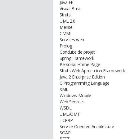
Java EE
Visual Basic
Struts
UML 2.0
Merise
CMMI
Services web
Prolog
Conduite de projet
Spring Framework
Personal Home Page
Struts Web Application Framework
Java 2 Enterprise Edition
C Programming Language
XML
Windows Mobile
Web Services
WSDL
UML/OMT
TCP/IP
Service Oriented Architecture
SOAP
REST