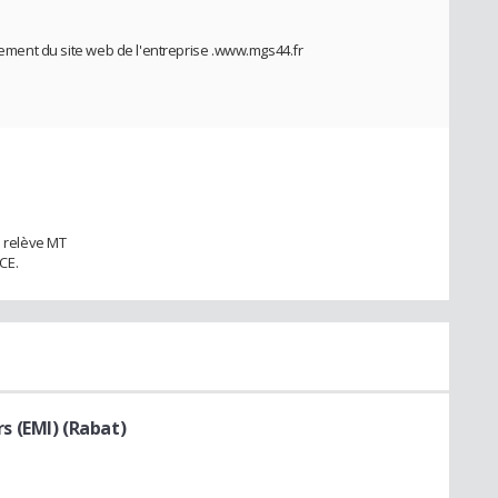
ncement du site web de l'entreprise .www.mgs44.fr
u relève MT
CE.
 (EMI) (Rabat)