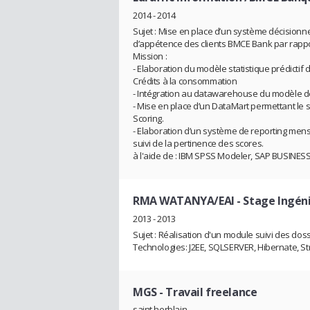
2014 - 2014
Sujet : Mise en place d’un système décisionnel
d’appétence des clients BMCE Bank par rappo
Mission :
- Elaboration du modèle statistique prédictif 
Crédits à la consommation
- Intégration au datawarehouse du modèle d
- Mise en place d’un DataMart permettant le 
Scoring.
- Elaboration d’un système de reporting mens
suivi de la pertinence des scores.
à l'aide de : IBM SPSS Modeler, SAP BUSINE
RMA WATANYA/EAI
- Stage Ingén
2013 - 2013
Sujet : Réalisation d'un module suivi des doss
Technologies: J2EE, SQLSERVER, Hibernate, Str
MGS
- Travail freelance
saint herblain