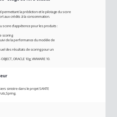
 permettant la prédiction et le pilotage du score
rt aux crédits à la consommation.
du score d’appétence pour les produits :
e scoring
suivi de la performance du modèle de
uel des résultats de scoring pour un
SS OBJECT, ORACLE 10g, VMWARE 10.
ieur
iers sinistre dans le projet SANTE
uts,Spring.