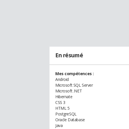
En résumé
Mes compétences :
Android
Microsoft SQL Server
Microsoft .NET
Hibernate
CSS 3
HTML 5
PostgreSQL
Oracle Database
Java