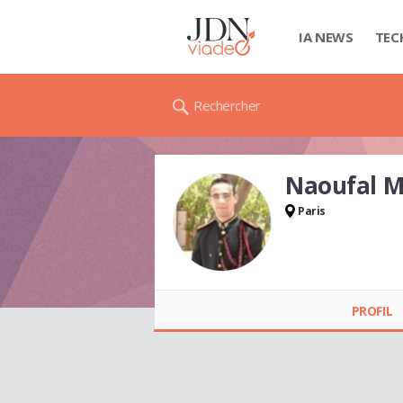
IA NEWS
TEC
Rechercher
Naoufal 
Paris
Naoufal MANSOURI
PROFIL