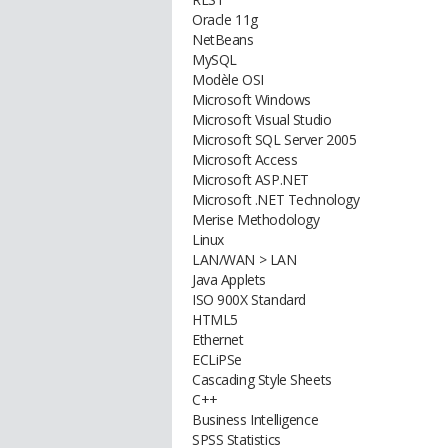
Oracle 11g
NetBeans
MySQL
Modèle OSI
Microsoft Windows
Microsoft Visual Studio
Microsoft SQL Server 2005
Microsoft Access
Microsoft ASP.NET
Microsoft .NET Technology
Merise Methodology
Linux
LAN/WAN > LAN
Java Applets
ISO 900X Standard
HTML5
Ethernet
ECLiPSe
Cascading Style Sheets
C++
Business Intelligence
SPSS Statistics