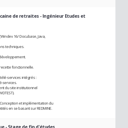
caine de retraites
- Ingénieur Etudes et
t (Windev 16/ Docubase, Java,
ons techniques.
e développement.
recette fonctionnelle.
 télé-services intégrés :
é-services.
t du site institutionnel
(WDTEST).
: Conception et implémentation du
tités en se basant sur REDMINE.
ue
- Stage de fin d'études