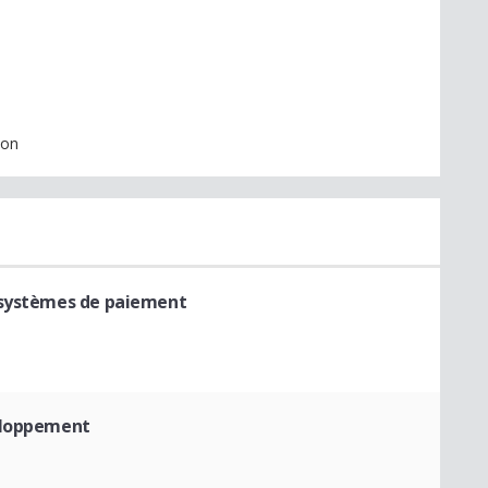
ion
 systèmes de paiement
eloppement