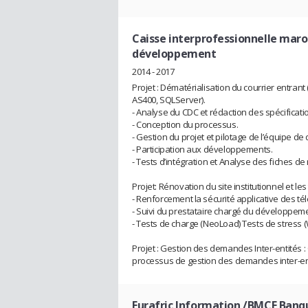
Caisse interprofessionnelle maro
développement
2014 - 2017
Projet : Dématérialisation du courrier entran
AS400, SQLServer).
- Analyse du CDC et rédaction des spécificati
- Conception du processus.
- Gestion du projet et pilotage de l’équipe d
- Participation aux développements.
- Tests d’intégration et Analyse des fiches de 
Projet: Rénovation du site institutionnel et les
- Renforcement la sécurité applicative des tél
- Suivi du prestataire chargé du développemen
- Tests de charge (NeoLoad) Tests de stress 
Projet : Gestion des demandes Inter-entités 
processus de gestion des demandes inter-en
Eurafric Information /BMCE Banq