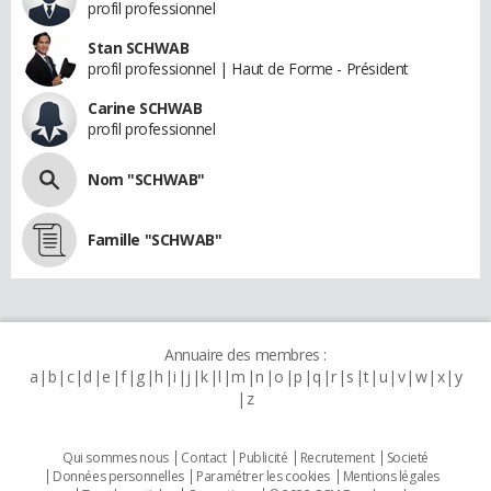
profil professionnel
Stan SCHWAB
profil professionnel | Haut de Forme - Président
Carine SCHWAB
profil professionnel
Nom "SCHWAB"
Famille "SCHWAB"
Annuaire des membres :
a
b
c
d
e
f
g
h
i
j
k
l
m
n
o
p
q
r
s
t
u
v
w
x
y
z
Qui sommes nous
Contact
Publicité
Recrutement
Societé
Données personnelles
Paramétrer les cookies
Mentions légales