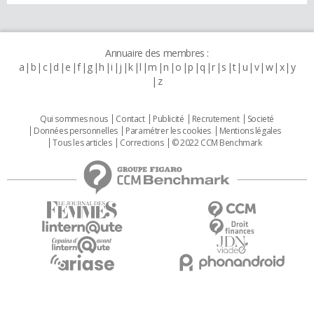
Annuaire des membres :
a
b
c
d
e
f
g
h
i
j
k
l
m
n
o
p
q
r
s
t
u
v
w
x
y
z
Qui sommes nous
Contact
Publicité
Recrutement
Societé
Données personnelles
Paramétrer les cookies
Mentions légales
Tous les articles
Corrections
© 2022 CCM Benchmark