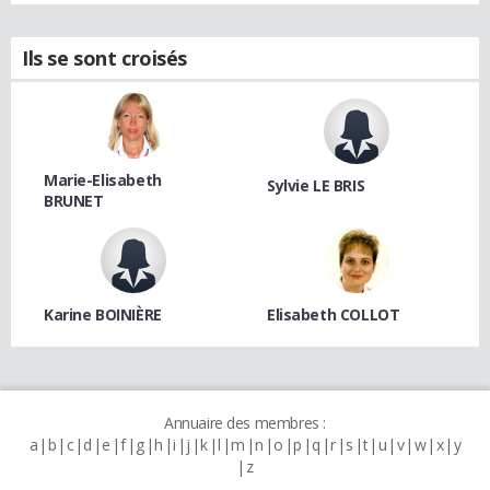
Ils se sont croisés
Marie-Elisabeth
Sylvie LE BRIS
BRUNET
Karine BOINIÈRE
Elisabeth COLLOT
Annuaire des membres :
a
b
c
d
e
f
g
h
i
j
k
l
m
n
o
p
q
r
s
t
u
v
w
x
y
z