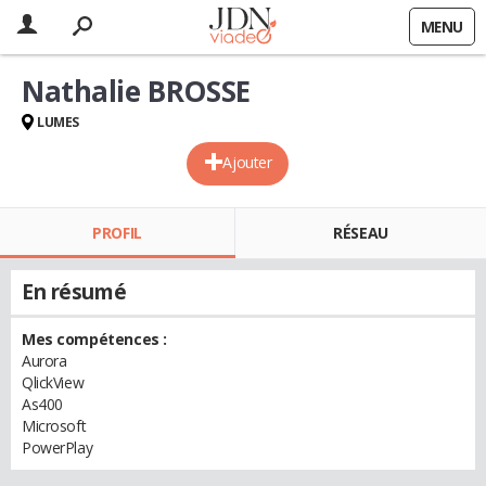
MENU
Nathalie BROSSE
LUMES
Ajouter
PROFIL
RÉSEAU
En résumé
Mes compétences :
Aurora
QlickView
As400
Microsoft
PowerPlay