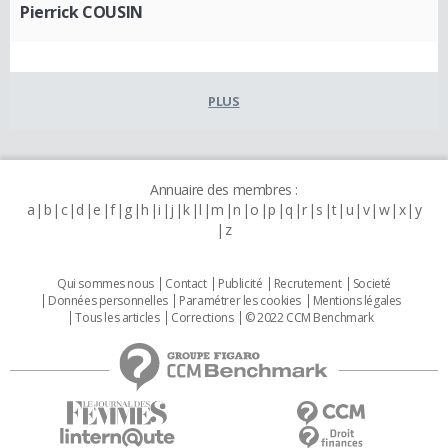
Pierrick COUSIN
PLUS
Annuaire des membres :
a
b
c
d
e
f
g
h
i
j
k
l
m
n
o
p
q
r
s
t
u
v
w
x
y
z
Qui sommes nous
Contact
Publicité
Recrutement
Societé
Données personnelles
Paramétrer les cookies
Mentions légales
Tous les articles
Corrections
© 2022 CCM Benchmark