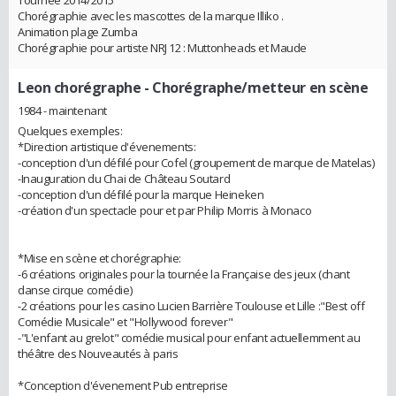
Chorégraphie avec les mascottes de la marque Illiko .
Animation plage Zumba
Chorégraphie pour artiste NRJ 12 : Muttonheads et Maude
Leon chorégraphe
- Chorégraphe/metteur en scène
1984 - maintenant
Quelques exemples:
*Direction artistique d'évenements:
-conception d'un défilé pour Cofel (groupement de marque de Matelas)
-Inauguration du Chai de Château Soutard
-conception d'un défilé pour la marque Heineken
-création d'un spectacle pour et par Philip Morris à Monaco
*Mise en scène et chorégraphie:
-6 créations originales pour la tournée la Française des jeux (chant
danse cirque comédie)
-2 créations pour les casino Lucien Barrière Toulouse et Lille :"Best off
Comédie Musicale" et "Hollywood forever"
-"L'enfant au grelot" comédie musical pour enfant actuellemment au
théâtre des Nouveautés à paris
*Conception d'évenement Pub entreprise