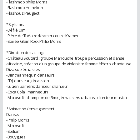
-Flashmob philip Morris
-Flashmob Heineken
-Flashbuz Peugeot
*Stylisme:
-Défilé Dim
-Pièce de Théatre :Kramer contre Kramer
-Soirée Glam Rock Philip Morris
*Direction de casting:
-Château Soutard : groupe Manouche, troupe percussion et danse
africaine, création d'un groupe de violoniste femme éléctro ,chanteuse
Diva sue échasses ...
-Dim :mannequin danseurs
-FDJ :danseur ,circassien
-Lucien barrière: danseur chanteur
-Coca Cola : mannequin
-Microsoft : champion de Bmx , échassiers urbains , directeur musical
*Animation /enseignement
Danse:
-Philip Morris
-Microsoft
-Stelium
-Bouygues