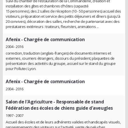
suivi du chantier de restauration de la Commanderie, création et
installation des gîtes et chambres d'hôtes (capacité
15 personnes), des 2 salles de réception (10 - 50 personnes) accueil des
visiteurs, préparation et service des petits déjeuners et dîners (jusqu'à
20 convives), décoration des salles, recherche de partenariat avec des
prestataires extérieurs : traiteurs, fleuristes, animations ...
Afenix
- Chargée de communication
2004 - 2016
correction, traduction (anglais-français) de documents internes et
externes, courriers étrangers, discours du président, plaquettes de
présentation des activités du groupe, accueil sur le stand du groupe
pour Pollutec Lyon.
Afenix
- Chargée de communication
2004 - 2016
Salon de l'Agriculture
- Responsable de stand
Fédération des écoles de chiens guide d'aveugles
1997 - 2007
Accueil des écoles et de leurs adhérents valides et handicapés visuels,
renseignements des visiteurs sur l'activité, vente de peluches,