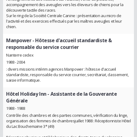
accompagnement des aveugles vers les éleveurs de chiens pour la
découverte tactile des races.
Sur le ring de la Société Centrale Canine : présentation au micro de
l'activité et des exercices effectués par les maîtres aveugles et leur
chien.
Manpower
- Hôtesse d'accueil standardiste &
responsable du service courrier
Nanterre cedex
1988 - 2004
: divers missions intérim agences Manpower : hôtesse d'accueil
standardiste, responsable du service courrier, secrétariat, classement,
saisie informatique.
Hôtel Holiday Inn
- Assistante de la Gouverante
Générale
1988 - 1988
Contrôle des chambres et des parties communes, vérification du linge,
organisation des femmes de chambresjuillet 1988 : Réceptionniste Hôtel
du Lac Bouchemaine 3* (49)