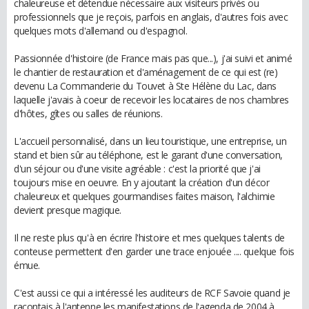
chaleureuse et détendue nécessaire aux visiteurs privés ou
professionnels que je reçois, parfois en anglais, d'autres fois avec
quelques mots d'allemand ou d'espagnol.
Passionnée d'histoire (de France mais pas que...), j'ai suivi et animé
le chantier de restauration et d'aménagement de ce qui est (re)
devenu La Commanderie du Touvet à Ste Hélène du Lac, dans
laquelle j'avais à coeur de recevoir les locataires de nos chambres
d'hôtes, gîtes ou salles de réunions.
L'accueil personnalisé, dans un lieu touristique, une entreprise, un
stand et bien sûr au téléphone, est le garant d'une conversation,
d'un séjour ou d'une visite agréable : c'est la priorité que j'ai
toujours mise en oeuvre. En y ajoutant la création d'un décor
chaleureux et quelques gourmandises faites maison, l'alchimie
devient presque magique.
Il ne reste plus qu'à en écrire l'histoire et mes quelques talents de
conteuse permettent d'en garder une trace enjouée .... quelque fois
émue.
C'est aussi ce qui a intéressé les auditeurs de RCF Savoie quand je
racontais à l'antenne les manifestations de l'agenda de 2004 à