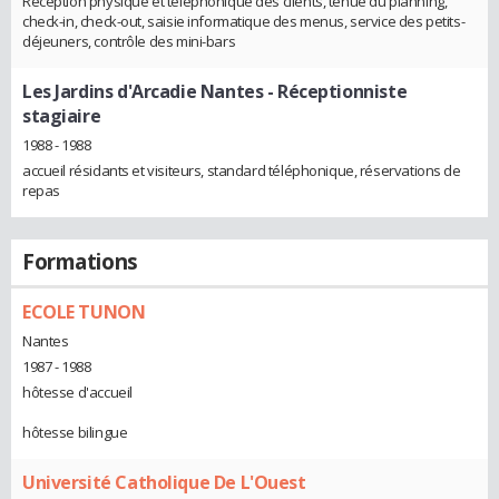
Réception physique et téléphonique des clients, tenue du planning,
check-in, check-out, saisie informatique des menus, service des petits-
déjeuners, contrôle des mini-bars
Les Jardins d'Arcadie Nantes
- Réceptionniste
stagiaire
1988 - 1988
accueil résidants et visiteurs, standard téléphonique, réservations de
repas
Formations
ECOLE TUNON
Nantes
1987 - 1988
hôtesse d'accueil
hôtesse bilingue
Université Catholique De L'Ouest