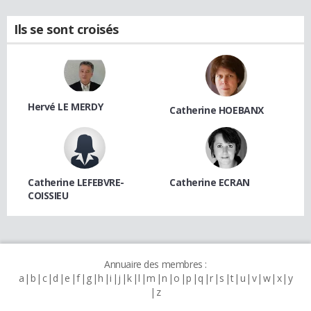
Ils se sont croisés
Hervé LE MERDY
Catherine HOEBANX
Catherine LEFEBVRE-
Catherine ECRAN
COISSIEU
Annuaire des membres :
a
b
c
d
e
f
g
h
i
j
k
l
m
n
o
p
q
r
s
t
u
v
w
x
y
z