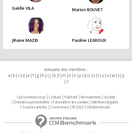
Gaëlle VILA
Marion BOUVET
Jihane MAZID
Pauline LEGROUX
Annuaire des membres :
a
b
c
d
e
f
g
h
i
j
k
l
m
n
o
p
q
r
s
t
u
v
w
x
y
z
Qui sommes nous
Contact
Publicité
Recrutement
Societé
Données personnelles
Paramétrer les cookies
Mentions légales
Tous les articles
Corrections
© 2022 CCM Benchmark