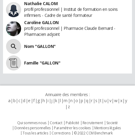
Nathalie CALOM
profil professionnel | Institut de formation en soins
infirmiers - Cadre de santé formateur
Caroline GALLON
profil professionnel | Pharmacie Claude Bernard -
Pharmacien adjoint
Nom "GALLON"
Famille "GALLON"
Annuaire des membres :
a
b
c
d
e
f
g
h
i
j
k
l
m
n
o
p
q
r
s
t
u
v
w
x
y
z
Qui sommes nous
Contact
Publicité
Recrutement
Societé
Données personnelles
Paramétrer les cookies
Mentions légales
Tous les articles
Corrections
© 2022 CCM Benchmark