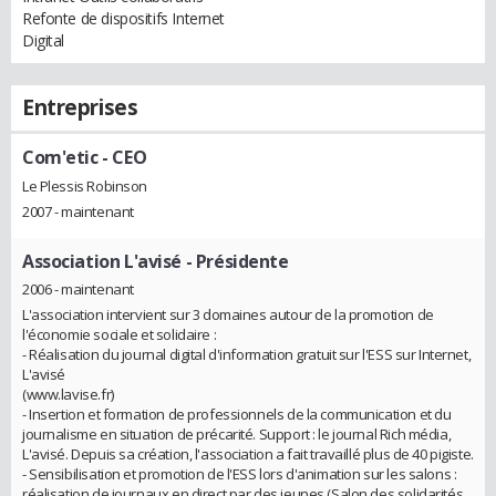
Refonte de dispositifs Internet
Digital
Entreprises
Com'etic
- CEO
Le Plessis Robinson
2007 - maintenant
Association L'avisé
- Présidente
2006 - maintenant
L'association intervient sur 3 domaines autour de la promotion de
l'économie sociale et solidaire :
- Réalisation du journal digital d'information gratuit sur l'ESS sur Internet,
L'avisé
(www.lavise.fr)
- Insertion et formation de professionnels de la communication et du
journalisme en situation de précarité. Support : le journal Rich média,
L'avisé. Depuis sa création, l'association a fait travaillé plus de 40 pigiste.
- Sensibilisation et promotion de l'ESS lors d'animation sur les salons :
réalisation de journaux en direct par des jeunes (Salon des solidarités,