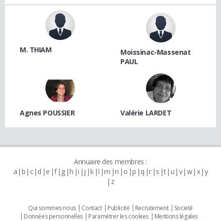
M. THIAM
Moissinac-Massenat
PAUL
Agnes POUSSIER
Valérie LARDET
Annuaire des membres :
a
b
c
d
e
f
g
h
i
j
k
l
m
n
o
p
q
r
s
t
u
v
w
x
y
z
Qui sommes nous
Contact
Publicité
Recrutement
Societé
Données personnelles
Paramétrer les cookies
Mentions légales