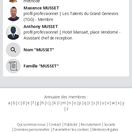
méthode
Maxence MUSSET
profil professionnel | Les Talents du Grand Genevois
(TGG) - Membre
Anthony MUSSET
profil professionnel | Hotel Mansart, place Vendome -
Assistant chef de reception
Nom "MUSSET"
Famille "MUSSET"
Annuaire des membres :
a
b
c
d
e
f
g
h
i
j
k
l
m
n
o
p
q
r
s
t
u
v
w
x
y
z
Qui sommes nous
Contact
Publicité
Recrutement
Societé
Données personnelles
Paramétrer les cookies
Mentions légales