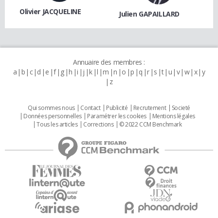
Olivier JACQUELINE
Julien GAPAILLARD
Annuaire des membres :
a
b
c
d
e
f
g
h
i
j
k
l
m
n
o
p
q
r
s
t
u
v
w
x
y
z
Qui sommes nous
Contact
Publicité
Recrutement
Societé
Données personnelles
Paramétrer les cookies
Mentions légales
Tous les articles
Corrections
© 2022 CCM Benchmark