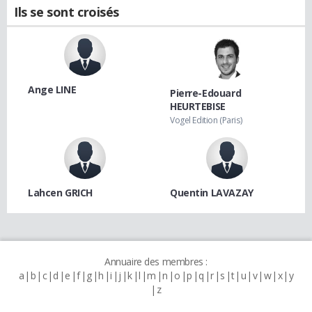
Ils se sont croisés
Ange LINE
Pierre-Edouard
HEURTEBISE
Vogel Edition (Paris)
Lahcen GRICH
Quentin LAVAZAY
Annuaire des membres :
a
b
c
d
e
f
g
h
i
j
k
l
m
n
o
p
q
r
s
t
u
v
w
x
y
z