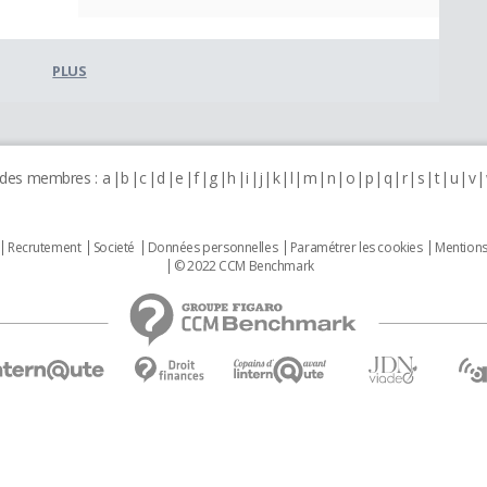
PLUS
 des membres :
a
b
c
d
e
f
g
h
i
j
k
l
m
n
o
p
q
r
s
t
u
v
Recrutement
Societé
Données personnelles
Paramétrer les cookies
Mentions
© 2022 CCM Benchmark