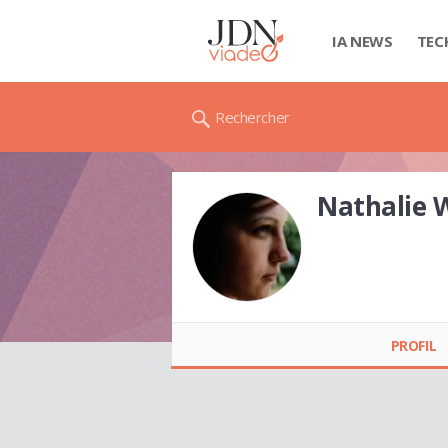
IA NEWS
TEC
Rechercher
Nathalie 
Nathalie WILMET
PROFIL