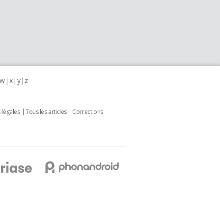
w
x
y
z
 légales
Tous les articles
Corrections