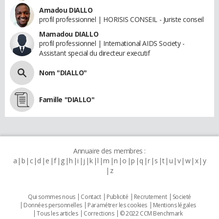
Amadou DIALLO
profil professionnel | HORISIS CONSEIL - Juriste conseil
Mamadou DIALLO
profil professionnel | International AIDS Society -
Assistant special du directeur executif
Nom "DIALLO"
Famille "DIALLO"
Annuaire des membres :
a
b
c
d
e
f
g
h
i
j
k
l
m
n
o
p
q
r
s
t
u
v
w
x
y
z
Qui sommes nous
Contact
Publicité
Recrutement
Societé
Données personnelles
Paramétrer les cookies
Mentions légales
Tous les articles
Corrections
© 2022 CCM Benchmark