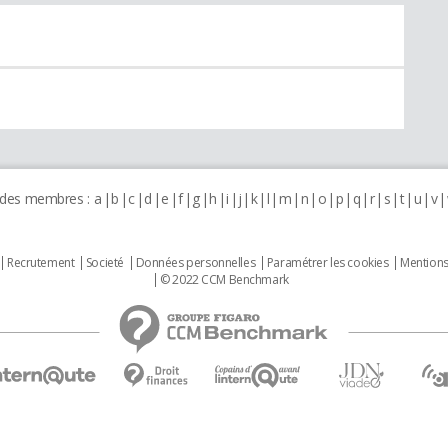
 des membres :
a
b
c
d
e
f
g
h
i
j
k
l
m
n
o
p
q
r
s
t
u
v
Recrutement
Societé
Données personnelles
Paramétrer les cookies
Mentions
© 2022 CCM Benchmark