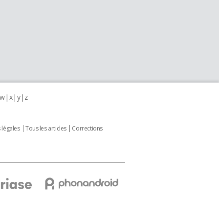
w
x
y
z
 légales
Tous les articles
Corrections