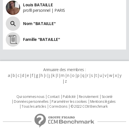
Louis BATAILLE
profil personnel | PARIS
Nom "BATAILLE"
Famille "BATAILLE"
Annuaire des membres :
a
b
c
d
e
f
g
h
i
j
k
l
m
n
o
p
q
r
s
t
u
v
w
x
y
z
Qui sommes nous
Contact
Publicité
Recrutement
Societé
Données personnelles
Paramétrer les cookies
Mentions légales
Tous les articles
Corrections
© 2022 CCM Benchmark