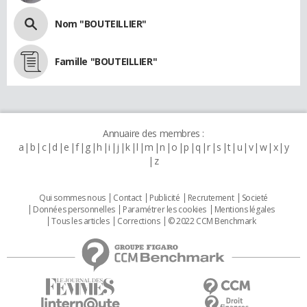
Nom "BOUTEILLIER"
Famille "BOUTEILLIER"
Annuaire des membres :
a
b
c
d
e
f
g
h
i
j
k
l
m
n
o
p
q
r
s
t
u
v
w
x
y
z
Qui sommes nous
Contact
Publicité
Recrutement
Societé
Données personnelles
Paramétrer les cookies
Mentions légales
Tous les articles
Corrections
© 2022 CCM Benchmark