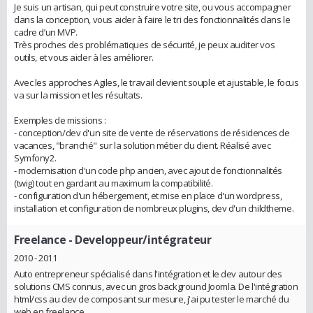
Je suis un artisan, qui peut construire votre site, ou vous accompagner
dans la conception, vous aider à faire le tri des fonctionnalités dans le
cadre d’un MVP.
Très proches des problématiques de sécurité, je peux auditer vos
outils, et vous aider à les améliorer.
Avec les approches Agiles, le travail devient souple et ajustable, le focus
va sur la mission et les résultats.
Exemples de missions :
- conception/dev d'un site de vente de réservations de résidences de
vacances, "branché"​ sur la solution métier du client. Réalisé avec
Symfony2.
- modernisation d'un code php ancien, avec ajout de fonctionnalités
(twig) tout en gardant au maximum la compatibilité.
- configuration d'un hébergement, et mise en place d'un wordpress,
installation et configuration de nombreux plugins, dev d'un childtheme.
Freelance
- Developpeur/intégrateur
2010 - 2011
Auto entrepreneur spécialisé dans l'intégration et le dev autour des
solutions CMS connus, avec un gros background Joomla. De l'intégration
html/css au dev de composant sur mesure, j'ai pu tester le marché du
web en freelance.