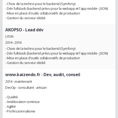
- Choix de la techno pour le backend (Symfony)
- Dév fullstack (backend prévu pour la webapp et l'app mobile - JSON)
- Mise en place d'outils collaboratifs de production
- Gestion du serveur dédié
AKOPSO
- Lead dév
LYON
2014 - 2016
- Choix de la techno pour le backend (Symfony)
- Dév fullstack (backend prévu pour la webapp et l'app mobile - JSON)
- Mise en place d'outils collaboratifs de production
- Gestion du serveur dédié
www.kaizendo.fr
- Dev, audit, conseil
2014 - maintenant
DevOp - consultant - artisan
- Qualité
- Amélioration continue
- Agilité
- Professionnalisme