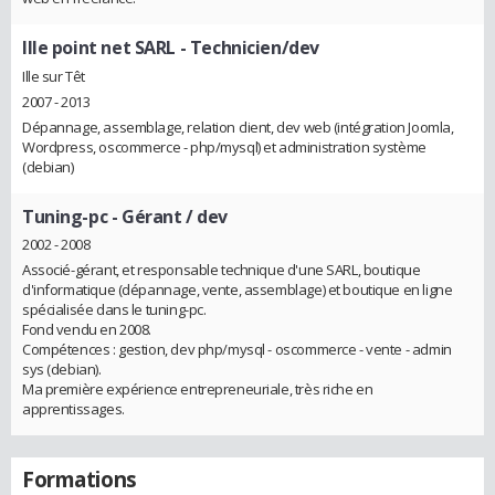
Ille point net SARL
- Technicien/dev
Ille sur Têt
2007 - 2013
Dépannage, assemblage, relation client, dev web (intégration Joomla,
Wordpress, oscommerce - php/mysql) et administration système
(debian)
Tuning-pc
- Gérant / dev
2002 - 2008
Associé-gérant, et responsable technique d'une SARL, boutique
d'informatique (dépannage, vente, assemblage) et boutique en ligne
spécialisée dans le tuning-pc.
Fond vendu en 2008.
Compétences : gestion, dev php/mysql - oscommerce - vente - admin
sys (debian).
Ma première expérience entrepreneuriale, très riche en
apprentissages.
Formations