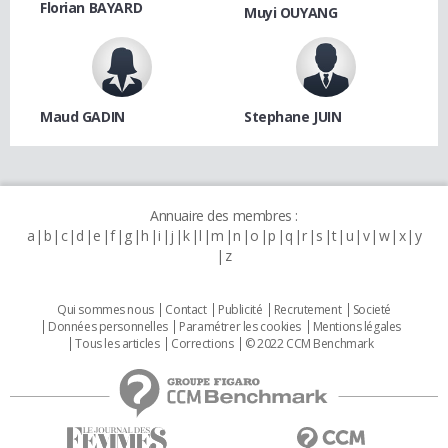
Florian BAYARD
Muyi OUYANG
Maud GADIN
Stephane JUIN
Annuaire des membres :
a
b
c
d
e
f
g
h
i
j
k
l
m
n
o
p
q
r
s
t
u
v
w
x
y
z
Qui sommes nous
Contact
Publicité
Recrutement
Societé
Données personnelles
Paramétrer les cookies
Mentions légales
Tous les articles
Corrections
© 2022 CCM Benchmark