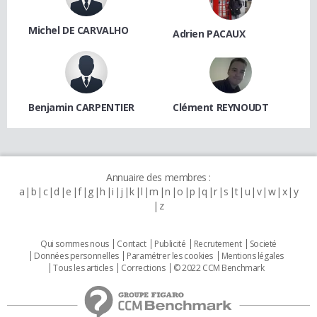
Michel DE CARVALHO
Adrien PACAUX
Benjamin CARPENTIER
Clément REYNOUDT
Annuaire des membres :
a
b
c
d
e
f
g
h
i
j
k
l
m
n
o
p
q
r
s
t
u
v
w
x
y
z
Qui sommes nous
Contact
Publicité
Recrutement
Societé
Données personnelles
Paramétrer les cookies
Mentions légales
Tous les articles
Corrections
© 2022 CCM Benchmark