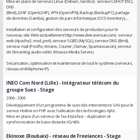
Mise en place de serveurs Linux (Debian, Gentoo) : serveurs DHCP (ISC),
DNS
(Bind), LDAP (OpenLDAP), VPN (OpenVPN), Backup (BackupPC), partage
de données (Samba), gestion de parc informatique (OCS Inventory), ...
Installation et configuration des serveurs de production pour le
nouveau site Web (actuellement http://www.diet-avenue.com) : serveur
web (Apache2, mod_perl), serveur SGBD (MySQL), serveur DNS (Bind),
serveur mail (Postfix, Amavis, Courier, Clamav, Spamassassin), serveur
de Streaming audio-vidéo (Wowza Media Server).
Sécurisation, optimisation et maintenance de tout le système (serveurs,
réseau et téléphonie IP).
INEO Com Nord (Lille) - Intégrateur télécom du
groupe Suez
- Stage
2006 - 2006
Développement d'un programme de suivi des interventions SAV pour le
service Hotline en PHP avec l'utilisation des technologies AJAX.
Mise en place d'un serveur de fax (Hylafax) – duplication et
synchronisation de base distante AS/400.
Ekinoxe (Roubaix) - réseau de Freelances
- Stage