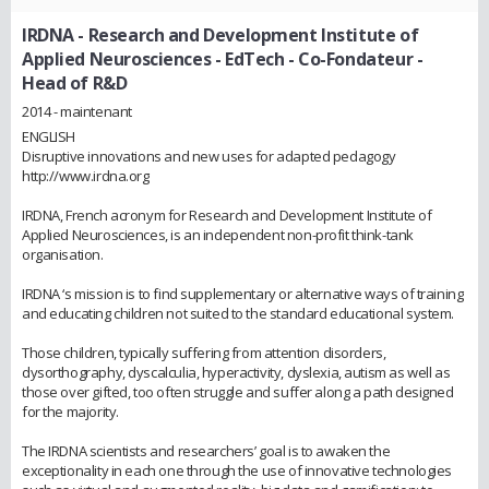
IRDNA - Research and Development Institute of
Applied Neurosciences - EdTech
- Co-Fondateur -
Head of R&D
2014 - maintenant
ENGLISH
Disruptive innovations and new uses for adapted pedagogy
http://www.irdna.org
IRDNA, French acronym for Research and Development Institute of
Applied Neurosciences, is an independent non-profit think-tank
organisation.
IRDNA ‘s mission is to find supplementary or alternative ways of training
and educating children not suited to the standard educational system.
Those children, typically suffering from attention disorders,
dysorthography, dyscalculia, hyperactivity, dyslexia, autism as well as
those over gifted, too often struggle and suffer along a path designed
for the majority.
The IRDNA scientists and researchers’ goal is to awaken the
exceptionality in each one through the use of innovative technologies