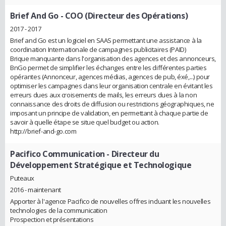
Brief And Go
- COO (Directeur des Opérations)
2017 - 2017
Brief and Go est un logiciel en SAAS permettant une assistance à la
coordination Internationale de campagnes publicitaires (PAID)
Brique manquante dans l'organisation des agences et des annonceurs,
BnGo permet de simplifier les échanges entre les différentes parties
opérantes (Annonceur, agences médias, agences de pub, éxé,...) pour
optimiser les campagnes dans leur organisation centrale en évitant les
erreurs dues aux croisements de mails, les erreurs dues à la non
connaissance des droits de diffusion ou restrictions géographiques, ne
imposant un principe de validation, en permettant à chaque partie de
savoir à quelle étape se situe quel budget ou action.
http://brief-and-go.com
Pacifico Communication
- Directeur du
Développement Stratégique et Technologique
Puteaux
2016 - maintenant
Apporter à l'agence Pacifico de nouvelles offres incluant les nouvelles
technologies de la communication
Prospection et présentations