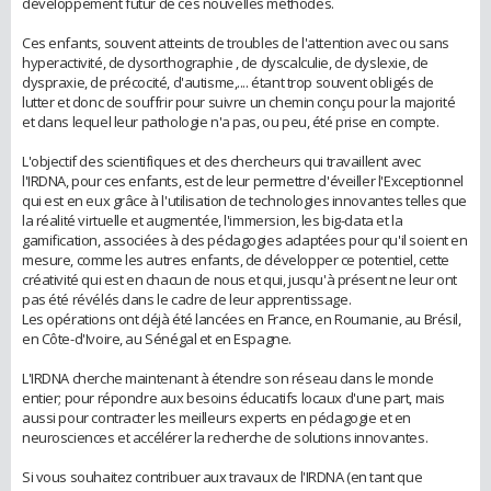
développement futur de ces nouvelles méthodes.
Ces enfants, souvent atteints de troubles de l'attention avec ou sans
hyperactivité, de dysorthographie , de dyscalculie, de dyslexie, de
dyspraxie, de précocité, d'autisme,.... étant trop souvent obligés de
lutter et donc de souffrir pour suivre un chemin conçu pour la majorité
et dans lequel leur pathologie n'a pas, ou peu, été prise en compte.
L'objectif des scientifiques et des chercheurs qui travaillent avec
l'IRDNA, pour ces enfants, ​​est de leur permettre d'éveiller l'Exceptionnel
qui est en eux grâce à l'utilisation de technologies innovantes telles que
la réalité virtuelle et augmentée, l'immersion, les big-data et la
gamification, associées à des pédagogies adaptées pour qu'il soient en
mesure, comme les autres enfants, de développer ce potentiel, cette
créativité qui est en chacun de nous et qui, jusqu'à présent ne leur ont
pas été révélés dans le cadre de leur apprentissage.
Les opérations ont déjà été lancées en France, en Roumanie, au Brésil,
en Côte-d'Ivoire, au Sénégal et en Espagne.
L'IRDNA ​​cherche maintenant à étendre son réseau dans le monde
entier; pour répondre aux besoins éducatifs locaux d'une part, mais
aussi pour contracter les meilleurs experts en pédagogie et en
neurosciences et accélérer la recherche de solutions innovantes.
Si vous souhaitez contribuer aux travaux de l'IRDNA (en tant que