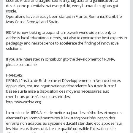
such as virtual and augmented reality, big data and gamification; to
develop the potentials that every child, every human being has got
inside.
Operations have already been started in France, Romania, Brazil, the
Ivory Coast, Senegal and Spain.
IRDNA is now looking to expand its network worldwide; not only to
address local educational needs, but also to contract the best experts in
pedagogy and neuroscience to accelerate the finding of innovative
solutions.
If you are interested in contributing to the development of IRDNA,
please contact me
FRANCAIS
l'IRDNA, L'Institut de Recherche et Développement en Neurosciences
Appliquées, est une organisation indépendante à but non lucratif
basée sur la mise à disposition des moyens nécessaires aux
chercheurs pour réaliser leurs études
http://www.irdna.org
La mission de l'IRDNA est de mettre au jour des méthodes et moyens
alternatifs (ou complémentaires à l'existant) pour l'éducation des
enfants non adaptés au système éducatif standard et d'apposer sur
les études réalisées un label de qualité qui valide l'utilisation et le