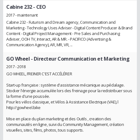
Cabine 232
- CEO
2017 - maintenant
Cabine 232 - Futurism and Dream agency, Communication and
Marketing - Technology Uses Adviser - Digital Content Producer & Brand
Content - Digital Project Management - Pre Sales and Purchasing
Adviser, OOH TV, Interact, AR & MR. - PACIFICO (Advertising &
Communication Agency), AR, MR, VR, ...
GO Wheel
- Directeur Communication et Marketing
2017 - 2018
GO WHEEL, FREINER C'EST ACCÉLÉRER
Start-up française : système d'assistance mécanique au pédalage.
Stocker l'énergie accumulée lors des freinage pour la redistribuer sous
la forme d'une poussée.
Pour les vélos classique, et Vélos à Assistance Electrique (VAE), l
http://gowheel.bike
Mise en place du plan marketing et des Outils , creation des
communautés en ligne, suivi du Community Management, création
visuelles, sites, films, photos, tous supports.