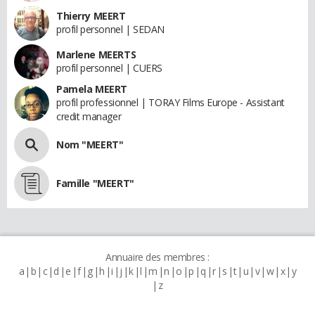
Thierry MEERT
profil personnel | SEDAN
Marlene MEERTS
profil personnel | CUERS
Pamela MEERT
profil professionnel | TORAY Films Europe - Assistant
credit manager
Nom "MEERT"
Famille "MEERT"
Annuaire des membres :
a
b
c
d
e
f
g
h
i
j
k
l
m
n
o
p
q
r
s
t
u
v
w
x
y
z