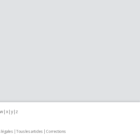
w
x
y
z
 légales
Tous les articles
Corrections