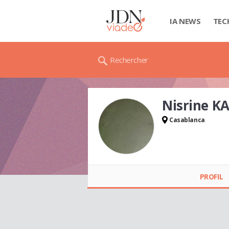
IA NEWS
TEC
Rechercher
Nisrine K
Casablanca
PROFIL
Nisrine KAMILI