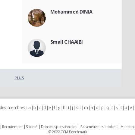
Mohammed DINIA
Smail CHAAIBI
PLUS
 des membres :
a
b
c
d
e
f
g
h
i
j
k
l
m
n
o
p
q
r
s
t
u
v
Recrutement
Societé
Données personnelles
Paramétrer les cookies
Mentions
© 2022 CCM Benchmark