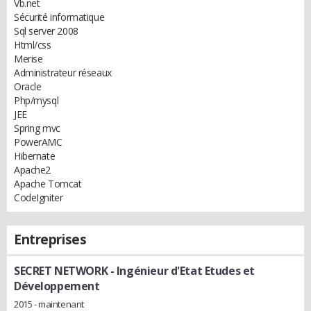
Vb.net
Sécurité informatique
Sql server 2008
Html/css
Merise
Administrateur réseaux
Oracle
Php/mysql
JEE
Spring mvc
PowerAMC
Hibernate
Apache2
Apache Tomcat
CodeIgniter
Entreprises
SECRET NETWORK
- Ingénieur d'Etat Etudes et
Développement
2015 - maintenant