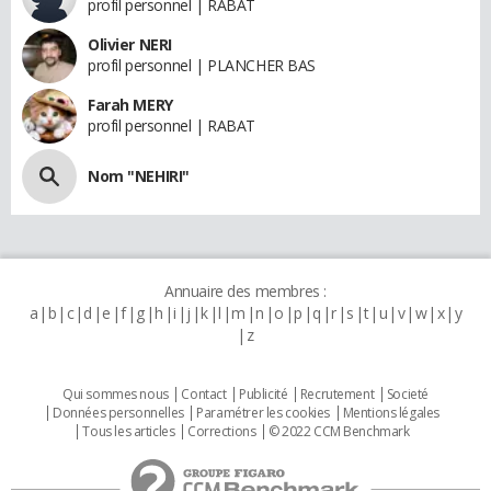
profil personnel | RABAT
Olivier NERI
profil personnel | PLANCHER BAS
Farah MERY
profil personnel | RABAT
Nom "NEHIRI"
Annuaire des membres :
a
b
c
d
e
f
g
h
i
j
k
l
m
n
o
p
q
r
s
t
u
v
w
x
y
z
Qui sommes nous
Contact
Publicité
Recrutement
Societé
Données personnelles
Paramétrer les cookies
Mentions légales
Tous les articles
Corrections
© 2022 CCM Benchmark