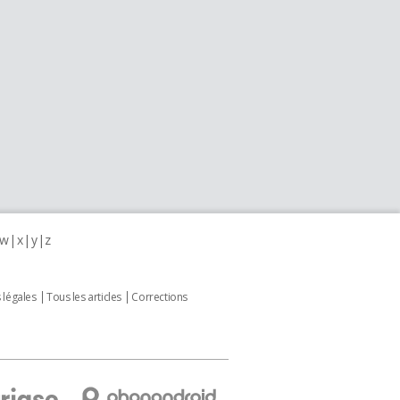
w
x
y
z
 légales
Tous les articles
Corrections