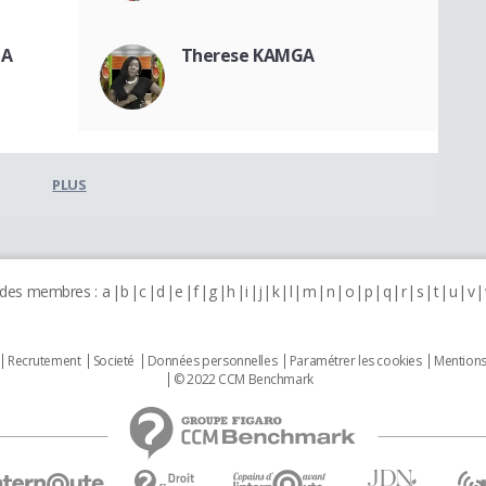
NA
Therese KAMGA
PLUS
 des membres :
a
b
c
d
e
f
g
h
i
j
k
l
m
n
o
p
q
r
s
t
u
v
Recrutement
Societé
Données personnelles
Paramétrer les cookies
Mentions
© 2022 CCM Benchmark