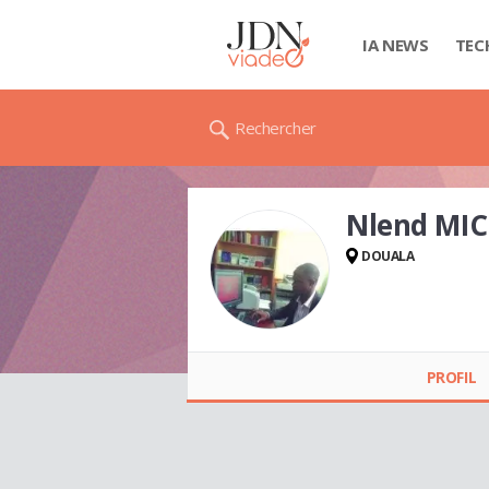
IA NEWS
TEC
Rechercher
Nlend MI
DOUALA
Nlend MICHAEL
PROFIL