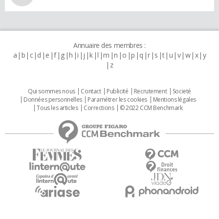
Annuaire des membres :
a
b
c
d
e
f
g
h
i
j
k
l
m
n
o
p
q
r
s
t
u
v
w
x
y
z
Qui sommes nous
Contact
Publicité
Recrutement
Societé
Données personnelles
Paramétrer les cookies
Mentions légales
Tous les articles
Corrections
© 2022 CCM Benchmark