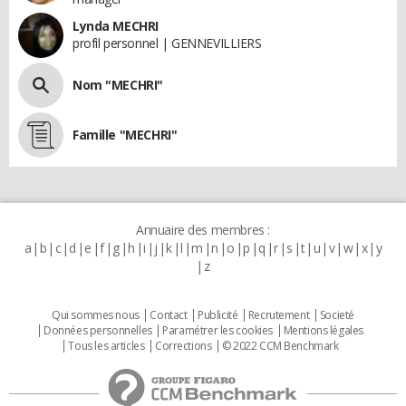
Lynda MECHRI
profil personnel | GENNEVILLIERS
Nom "MECHRI"
Famille "MECHRI"
Annuaire des membres :
a
b
c
d
e
f
g
h
i
j
k
l
m
n
o
p
q
r
s
t
u
v
w
x
y
z
Qui sommes nous
Contact
Publicité
Recrutement
Societé
Données personnelles
Paramétrer les cookies
Mentions légales
Tous les articles
Corrections
© 2022 CCM Benchmark