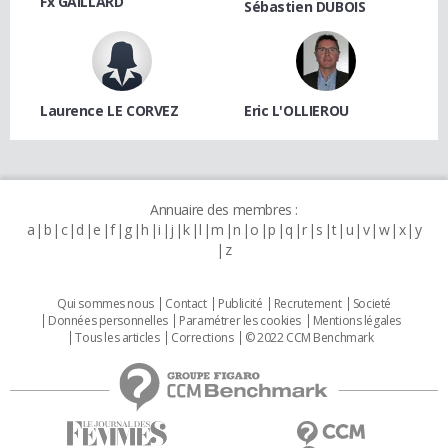
Fx GAILLARD
Sébastien DUBOIS
Laurence LE CORVEZ
Eric L'OLLIEROU
Annuaire des membres :
a
b
c
d
e
f
g
h
i
j
k
l
m
n
o
p
q
r
s
t
u
v
w
x
y
z
Qui sommes nous
Contact
Publicité
Recrutement
Societé
Données personnelles
Paramétrer les cookies
Mentions légales
Tous les articles
Corrections
© 2022 CCM Benchmark