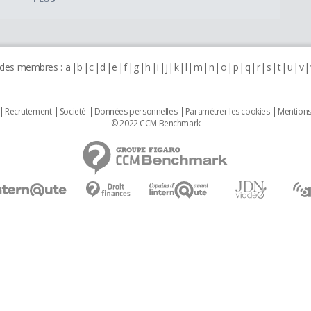
 des membres :
a
b
c
d
e
f
g
h
i
j
k
l
m
n
o
p
q
r
s
t
u
v
Recrutement
Societé
Données personnelles
Paramétrer les cookies
Mentions
© 2022 CCM Benchmark