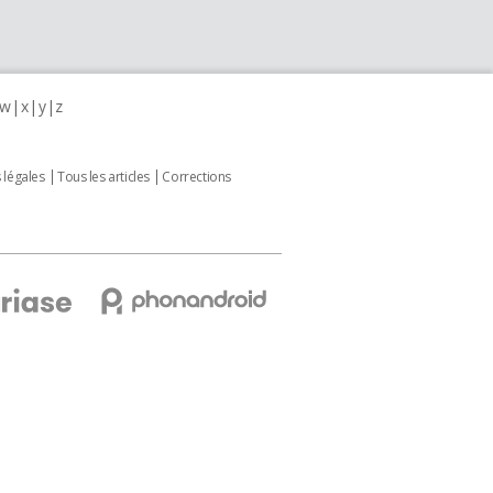
w
x
y
z
 légales
Tous les articles
Corrections