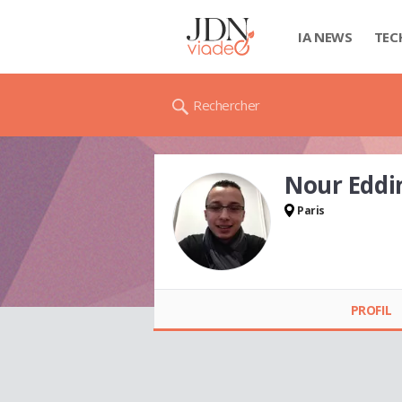
IA NEWS
TEC
Rechercher
Nour Eddi
Paris
Nour Eddine EL
HALOUI
PROFIL