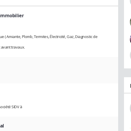
immobilier
 ( Amiante, Plomb, Termites, Électricité, Gaz, Diagnostic de
 avant travaux.
société SIDV à
al