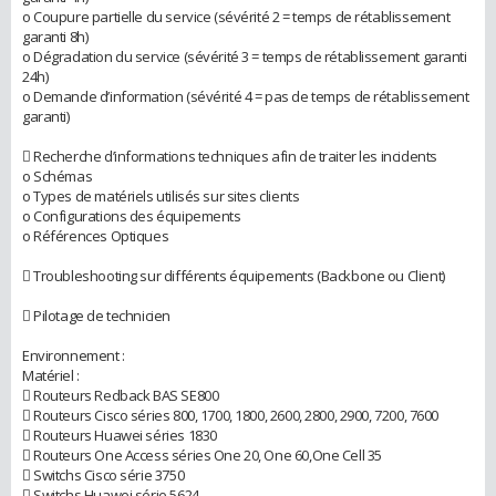
o Coupure partielle du service (sévérité 2 = temps de rétablissement
garanti 8h)
o Dégradation du service (sévérité 3 = temps de rétablissement garanti
24h)
o Demande d’information (sévérité 4 = pas de temps de rétablissement
garanti)
 Recherche d’informations techniques afin de traiter les incidents
o Schémas
o Types de matériels utilisés sur sites clients
o Configurations des équipements
o Références Optiques
 Troubleshooting sur différents équipements (Backbone ou Client)
 Pilotage de technicien
Environnement :
Matériel :
 Routeurs Redback BAS SE800
 Routeurs Cisco séries 800, 1700, 1800, 2600, 2800, 2900, 7200, 7600
 Routeurs Huawei séries 1830
 Routeurs One Access séries One 20, One 60,One Cell 35
 Switchs Cisco série 3750
 Switchs Huawei série 5624