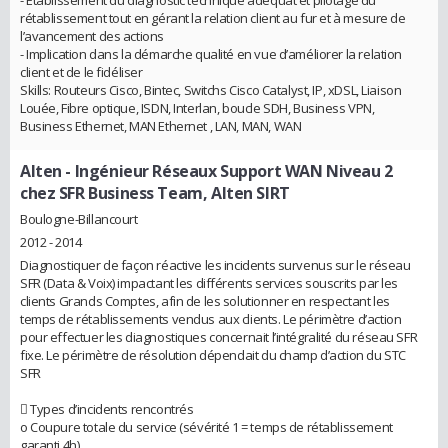
- Etablissement du diagnostic technique adéquat et pilotage du
rétablissement tout en gérant la relation client au fur et à mesure de
l’avancement des actions
- Implication dans la démarche qualité en vue d’améliorer la relation
client et de le fidéliser
Skills: Routeurs Cisco, Bintec, Switchs Cisco Catalyst, IP, xDSL, Liaison
Louée, Fibre optique, ISDN, Interlan, boucle SDH, Business VPN,
Business Ethernet, MAN Ethernet , LAN, MAN, WAN
Alten
- Ingénieur Réseaux Support WAN Niveau 2
chez SFR Business Team, Alten SIRT
Boulogne-Billancourt
2012 - 2014
Diagnostiquer de façon réactive les incidents survenus sur le réseau
SFR (Data & Voix) impactant les différents services souscrits par les
clients Grands Comptes, afin de les solutionner en respectant les
temps de rétablissements vendus aux clients. Le périmètre d’action
pour effectuer les diagnostiques concernait l’intégralité du réseau SFR
fixe. Le périmètre de résolution dépendait du champ d’action du STC
SFR
 Types d’incidents rencontrés
o Coupure totale du service (sévérité 1 = temps de rétablissement
garanti 4h)