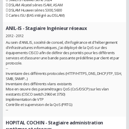
 DSLAM Alcatel séries ISAM, ASAM
 DSLAM Huawei séries 5300, 5600
 Cartes ISU (BAS intégré au DSLAM)
ANIL-IS
- Stagiaire Ingénieur réseaux
2012 - 2012
Au sein d'ANIL IS, société de conseil, d'infogérance et d'hébergement
d'infrastructures informatiques, j'ai déployé de la QoS sur des
équipements CISCO afin de définir des priorités pour les différents
services et d’assurer une bande passante prédéfinie par client et par
protocole.
--
Inventaire des différents protocoles (HTTP/HTTPS, DNS, DHCP,FTP, SSH,
SMB, SNMP...)
Inventaire des différents vlans existants
Mise en œuvre des paramétrages QoS (CoS/DSCP) sur les vlan
existants (CISCO switch 2960 et 3750)
Implémentation de VTP
Contrôle et supervision de la QoS (PRTG)
--
HOPITAL COCHIN
- Stagiaire administration
systèmes et réseaux