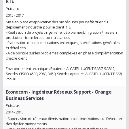
RTE
Puteaux
2015 - 2017
Mise en place et application des procédures pour effectuer du
déploiement industriel pour le client RTE
- Réalisation de projets : ingénierie, déploiement, migration / mise en
production, transfert de connaissances
- Elaboration de documentations techniques, spécifications générales
et détaillées
- Aide pointue sur les problèmes complexes en phase d'implémentation
chez le client
Environnement technique : Routeurs ALCATEL-LUCENT SAR7, SAR12,
Switchs CISCO 4500, 2960, 3650, Switchs optiques ALCATEL-LUCENT PSS8,
PSS16
Econocom
- Ingénieur Réseaux Support - Orange
Business Services
Puteaux
2014 - 2015
- Supervision de réseaux clients nationaux et internationaux- Détection
des dysfonctionnements