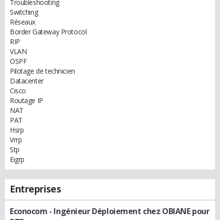
Troubleshooting
Switching
Réseaux
Border Gateway Protocol
RIP
VLAN
OSPF
Pilotage de technicien
Datacenter
Cisco
Routage IP
NAT
PAT
Hsrp
Vrrp
Stp
Eigrp
Entreprises
Econocom
- Ingénieur Déploiement chez OBIANE pour